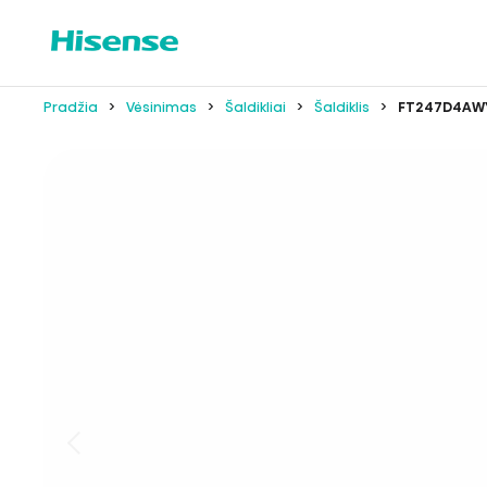
Pradžia
Vėsinimas
Šaldikliai
Šaldiklis
FT247D4AW