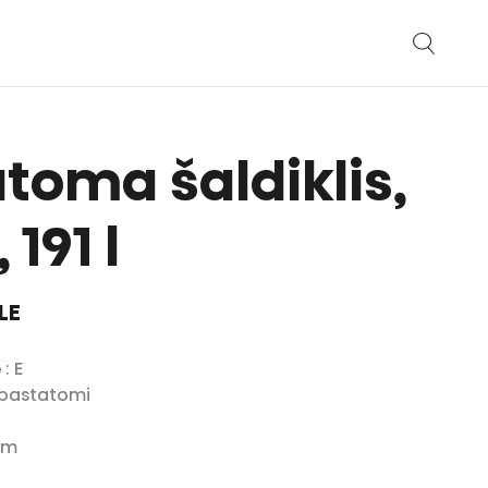
toma šaldiklis,
 191 l
LE
ė
: E
i pastatomi
mm