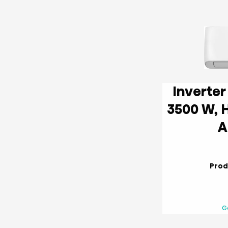
Inverter Oro kondicionierius
3500 W, HI-NANO sterilization,
Produ
G