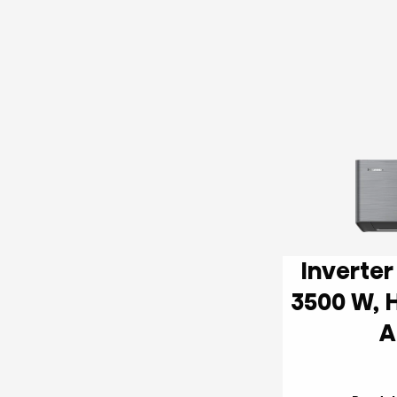
Inverter Oro kondicionierius
3500 W, HI-NANO sterilization,