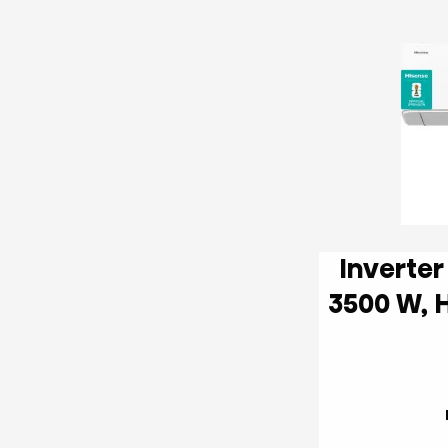
Inverter Oro kondicionierius
3500 W, HI-NANO sterilization,