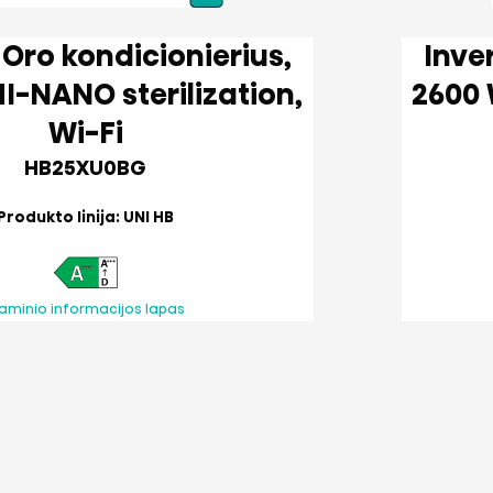
Inverter Oro kon
,
2600 W, HI-NANO ster
Wi-Fi
HB25XU0BG
Produkto linija: UNI HB
aminio informacijos lapas