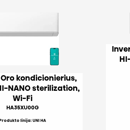
Inverter Oro kon
HI-
,
Wi-Fi
HA35XU00G
Produkto linija: UNI HA