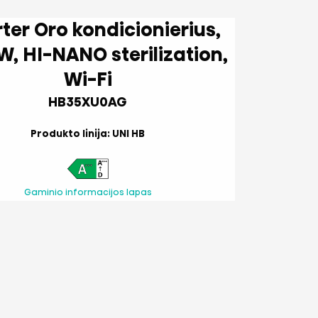
dicionierius,
ilization,
Wi-Fi
HB35XU0AG
Produkto linija: UNI HB
Gaminio informacijos lapas