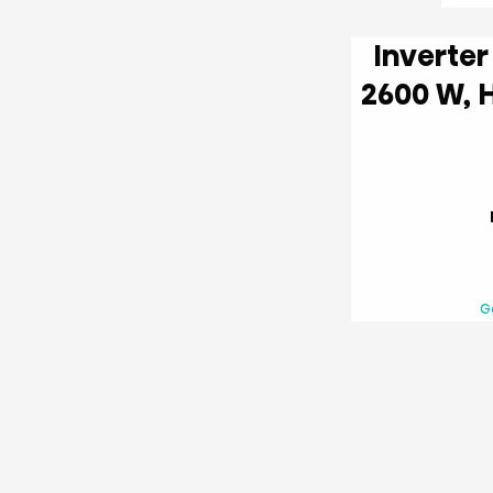
Inverter Oro kondicionierius
2600 W, HI-NANO sterilization,
G