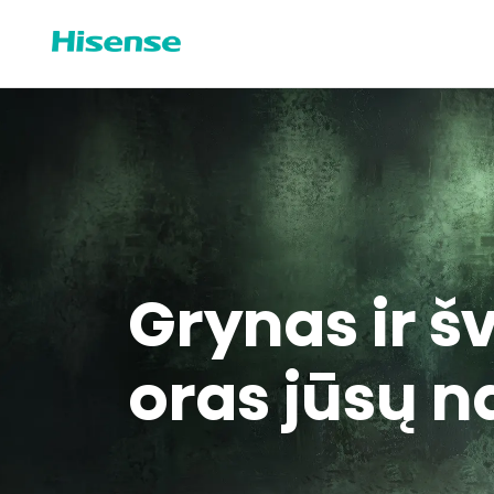
Grynas ir š
oras jūsų 