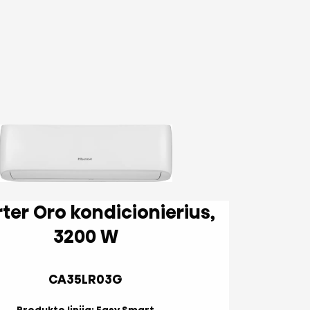
dicionierius,
3200 W
CA35LR03G