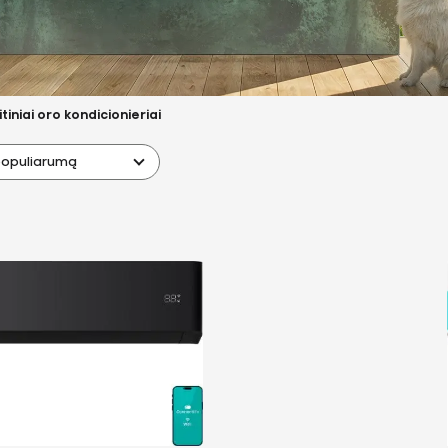
itiniai oro kondicionieriai
populiarumą