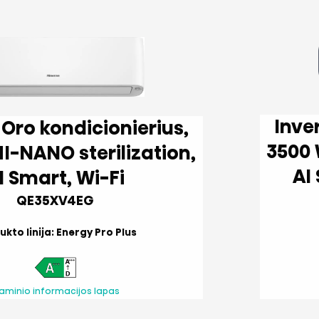
Inverter Oro kon
,
3500 W, HI-NANO ster
AI Smart, Wi-Fi
QE35XV4EG
kto linija: Energy Pro Plus
aminio informacijos lapas