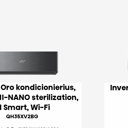
,
Inverter Oro kon
AI Smart, Wi-Fi
QH35XV2BG