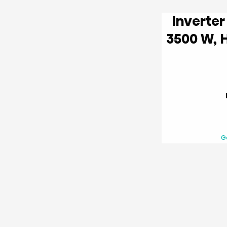
Inverter Oro kondicionierius
3500 W, HI-NANO sterilization,
G