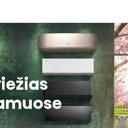
viežias
namuose