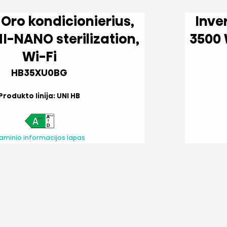
Inverter Oro kon
,
3500 W, HI-NANO ster
Wi-Fi
HB35XU0BG
Produkto linija: UNI HB
aminio informacijos lapas