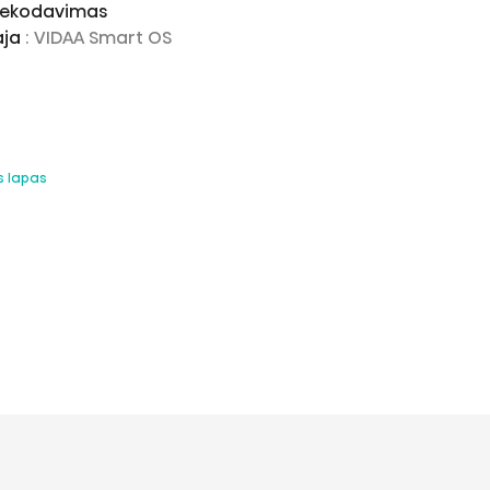
 dekodavimas
aja
: VIDAA Smart OS
s lapas