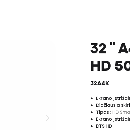
32 ''
HD 50
32A4K
Ekrano įstrižai
Didžiausia ski
Tipas
: HD Sma
Ekrano įstriža
DTS HD