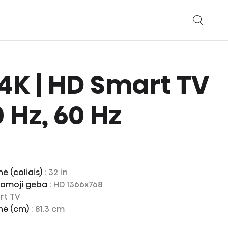
 A4K | HD Smart TV
 Hz, 60 Hz
nė (coliais)
: 32 in
riamoji geba
: HD 1366x768
rt TV
inė (cm)
: 81.3 cm