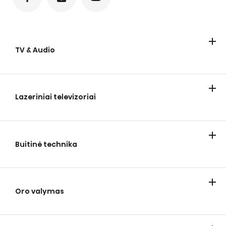
TV & Audio
Televizoriai
Garsiakalbiai
Lazeriniai televizoriai
Lazeriniai televizoriai
Buitinė technika
Vėsinimas
Skalbimas
Kepimas ir gaminimas
Oro valymas
Namų oro kondicionavimas