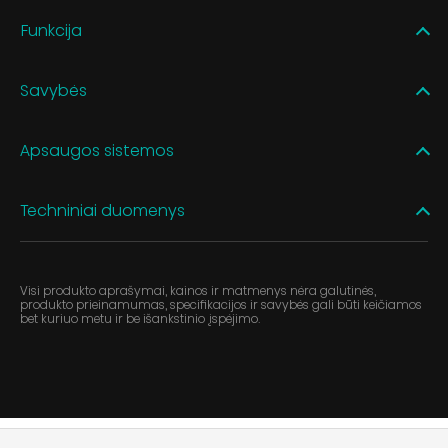
Funkcija
Savybės
Apsaugos sistemos
Techniniai duomenys
Visi produkto aprašymai, kainos ir matmenys nėra galutinės,
produkto prieinamumas, specifikacijos ir savybės gali būti keičiamos
bet kuriuo metu ir be išankstinio įspėjimo.