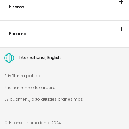
Hisense
Apie Hisense
Hisense Europe Pan-european Limited
Parama
Serviso paslaugų užsakymas
Teisė remontuoti direktyva
Naudojimo instrukcijos
TEISĖ Į REMONTĄ
International, English
Privātuma politika
Prieinamumo deklaracija
ES duomenų akto atitikties pranešimas
© Hisense International 2024