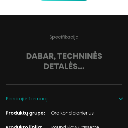
Specifikacija
DABAR, TECHNINĖS
DETALĖS...
Bendroji informacija
Produktų grupė:
Oro kondicionierius
Produkto linija:
Round Flow Cassette