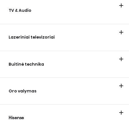
TV & Audio
Televizoriai
Garsiakalbiai
Lazeriniai televizoriai
Lazeriniai televizoriai
Buitinė technika
Vėsinimas
Skalbimas
Kepimas ir gaminimas
Oro valymas
Namų oro kondicionavimas
Hisense