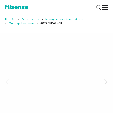
Pradžia
Oro valymas
Namų oro kondicionavimas
Multi-split sistema
ACT40UR4RJC8