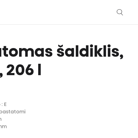
tomas šaldiklis,
 206 l
ė
: E
i pastatomi
m
 mm