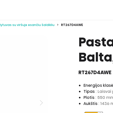
ytuvas su viršuje esančiu šaldikliu
RT267D4AWE
Pasta
Balta,
RT267D4AWE
Energijos klas
Tipas
: Laisva
Plotis
: 550 m
Aukštis
: 1436