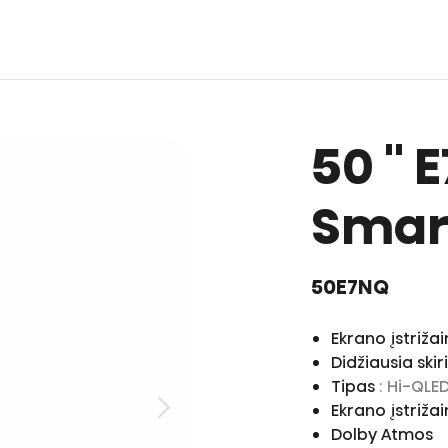
50 '' 
Smart
50E7NQ
Ekrano įstrižai
Didžiausia ski
Tipas
: Hi-QLE
Ekrano įstriža
Dolby Atmos