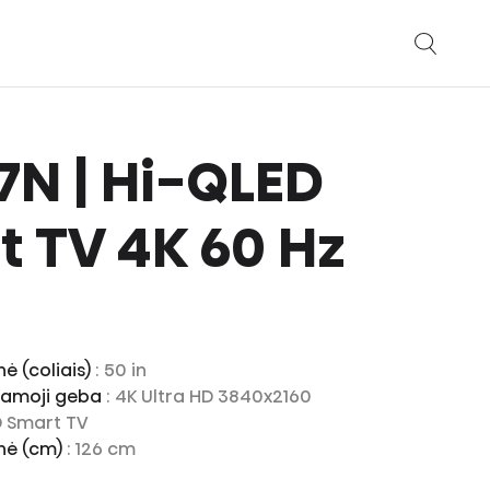
E7N | Hi-QLED
 TV 4K 60 Hz
nė (coliais)
: 50 in
riamoji geba
: 4K Ultra HD 3840x2160
D Smart TV
inė (cm)
: 126 cm