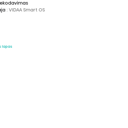
 dekodavimas
aja
: VIDAA Smart OS
s lapas