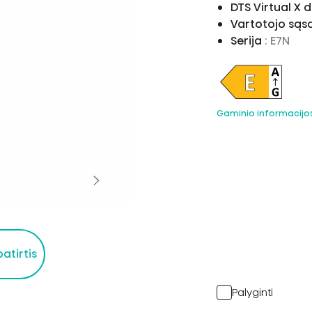
DTS Virtual X
Vartotojo sąs
Serija
: E7N
Gaminio informacijo
atirtis
Palyginti